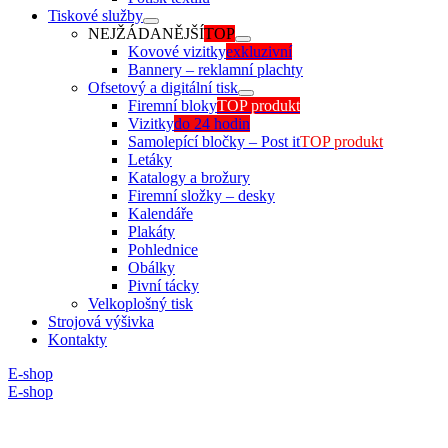
Tiskové služby
NEJŽÁDANĚJŠÍ
TOP
Kovové vizitky
exkluzivní
Bannery – reklamní plachty
Ofsetový a digitální tisk
Firemní bloky
TOP produkt
Vizitky
do 24 hodin
Samolepící bločky – Post it
TOP produkt
Letáky
Katalogy a brožury
Firemní složky – desky
Kalendáře
Plakáty
Pohlednice
Obálky
Pivní tácky
Velkoplošný tisk
Strojová výšivka
Kontakty
E-shop
E-shop