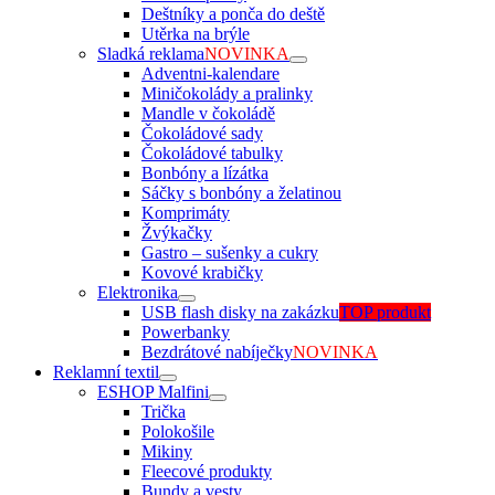
Deštníky a ponča do deště
Utěrka na brýle
Sladká reklama
NOVINKA
Adventni-kalendare
Miničokolády a pralinky
Mandle v čokoládě
Čokoládové sady
Čokoládové tabulky
Bonbóny a lízátka
Sáčky s bonbóny a želatinou
Komprimáty
Žvýkačky
Gastro – sušenky a cukry
Kovové krabičky
Elektronika
USB flash disky na zakázku
TOP produkt
Powerbanky
Bezdrátové nabíječky
NOVINKA
Reklamní textil
ESHOP Malfini
Trička
Polokošile
Mikiny
Fleecové produkty
Bundy a vesty