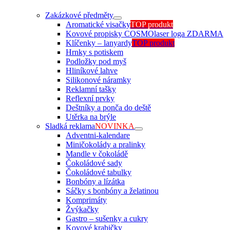
Zakázkové předměty
Aromatické visačky
TOP produkt
Kovové propisky COSMO
laser loga ZDARMA
Klíčenky – lanyardy
TOP produkt
Hrnky s potiskem
Podložky pod myš
Hliníkové lahve
Silikonové náramky
Reklamní tašky
Reflexní prvky
Deštníky a ponča do deště
Utěrka na brýle
Sladká reklama
NOVINKA
Adventni-kalendare
Miničokolády a pralinky
Mandle v čokoládě
Čokoládové sady
Čokoládové tabulky
Bonbóny a lízátka
Sáčky s bonbóny a želatinou
Komprimáty
Žvýkačky
Gastro – sušenky a cukry
Kovové krabičky