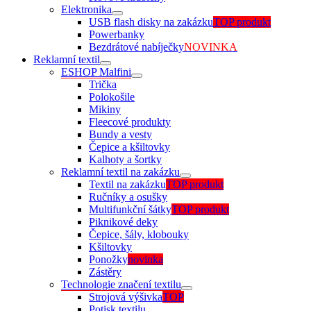
Elektronika
USB flash disky na zakázku
TOP produkt
Powerbanky
Bezdrátové nabíječky
NOVINKA
Reklamní textil
ESHOP Malfini
Trička
Polokošile
Mikiny
Fleecové produkty
Bundy a vesty
Čepice a kšiltovky
Kalhoty a šortky
Reklamní textil na zakázku
Textil na zakázku
TOP produkt
Ručníky a osušky
Multifunkční šátky
TOP produkt
Piknikové deky
Čepice, šály, klobouky
Kšiltovky
Ponožky
novinka
Zástěry
Technologie značení textilu
Strojová výšivka
TOP
Potisk textilu