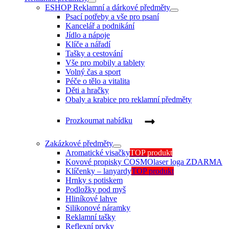
ESHOP Reklamní a dárkové předměty
Psací potřeby a vše pro psaní
Kancelář a podnikání
Jídlo a nápoje
Klíče a nářadí
Tašky a cestování
Vše pro mobily a tablety
Volný čas a sport
Péče o tělo a vitalita
Děti a hračky
Obaly a krabice pro reklamní předměty
Prozkoumat nabídku
Zakázkové předměty
Aromatické visačky
TOP produkt
Kovové propisky COSMO
laser loga ZDARMA
Klíčenky – lanyardy
TOP produkt
Hrnky s potiskem
Podložky pod myš
Hliníkové lahve
Silikonové náramky
Reklamní tašky
Reflexní prvky