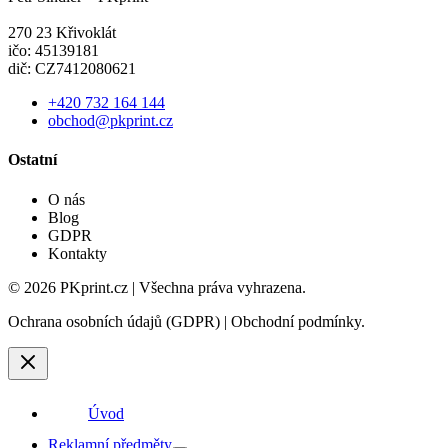
Velká Buková 120
270 23 Křivoklát
ičo: 45139181
dič: CZ7412080621
+420 732 164 144
obchod@pkprint.cz
Ostatní
O nás
Blog
GDPR
Kontakty
© 2026 PKprint.cz | Všechna práva vyhrazena.
Ochrana osobních údajů (GDPR) | Obchodní podmínky.
Úvod
Reklamní předměty