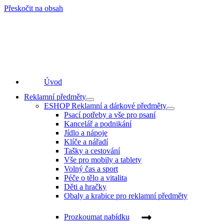
Přeskočit na obsah
Úvod
Reklamní předměty
ESHOP Reklamní a dárkové předměty
Psací potřeby a vše pro psaní
Kancelář a podnikání
Jídlo a nápoje
Klíče a nářadí
Tašky a cestování
Vše pro mobily a tablety
Volný čas a sport
Péče o tělo a vitalita
Děti a hračky
Obaly a krabice pro reklamní předměty
Prozkoumat nabídku