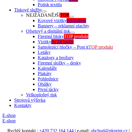
Potisk textilu
Tiskové služby
NEJŽÁDANĚJŠÍ
TOP
Kovové vizitky
exkluzivní
Bannery – reklamní plachty
Ofsetový a digitální tisk
Firemní bloky
TOP produkt
Vizitky
do 24 hodin
Samolepící bločky – Post it
TOP produkt
Letáky
Katalogy a brožury
Firemní složky – desky
Kalendáře
Plakáty
Pohlednice
Obálky
Pivní tácky
Velkoplošný tisk
Strojová výšivka
Kontakty
E-shop
E-shop
Rychlý kontakt :
+420 732 164 144
| e-mail:
obchod@pkprint.cz
|