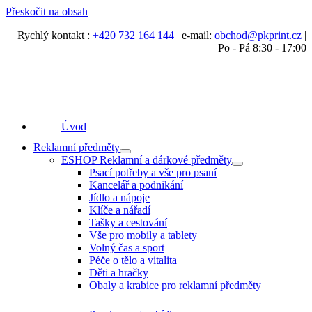
Přeskočit na obsah
Rychlý kontakt :
+420 732 164 144
| e-mail:
obchod@pkprint.cz
|
Po - Pá 8:30 - 17:00
Úvod
Reklamní předměty
ESHOP Reklamní a dárkové předměty
Psací potřeby a vše pro psaní
Kancelář a podnikání
Jídlo a nápoje
Klíče a nářadí
Tašky a cestování
Vše pro mobily a tablety
Volný čas a sport
Péče o tělo a vitalita
Děti a hračky
Obaly a krabice pro reklamní předměty