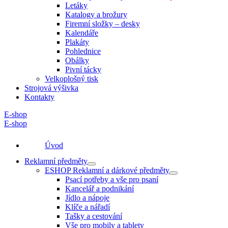
Letáky
Katalogy a brožury
Firemní složky – desky
Kalendáře
Plakáty
Pohlednice
Obálky
Pivní tácky
Velkoplošný tisk
Strojová výšivka
Kontakty
E-shop
E-shop
Úvod
Reklamní předměty
ESHOP Reklamní a dárkové předměty
Psací potřeby a vše pro psaní
Kancelář a podnikání
Jídlo a nápoje
Klíče a nářadí
Tašky a cestování
Vše pro mobily a tablety