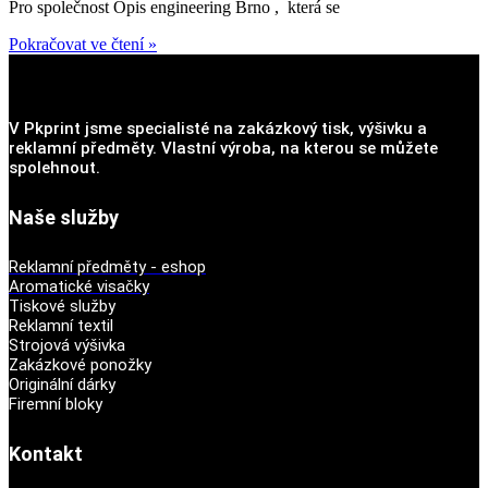
Pro společnost Opis engineering Brno , která se
Pokračovat ve čtení »
V Pkprint jsme specialisté na zakázkový tisk, výšivku a
reklamní předměty. Vlastní výroba, na kterou se můžete
spolehnout.
Naše služby
Reklamní předměty - eshop
Aromatické visačky
Tiskové služby
Reklamní textil
Strojová výšivka
Zakázkové ponožky
Originální dárky
Firemní bloky
Kontakt