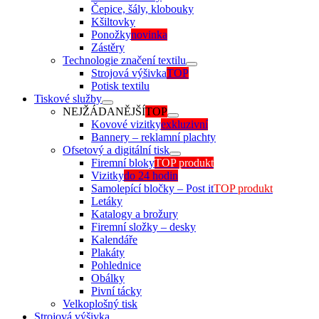
Čepice, šály, klobouky
Kšiltovky
Ponožky
novinka
Zástěry
Technologie značení textilu
Strojová výšivka
TOP
Potisk textilu
Tiskové služby
NEJŽÁDANĚJŠÍ
TOP
Kovové vizitky
exkluzivní
Bannery – reklamní plachty
Ofsetový a digitální tisk
Firemní bloky
TOP produkt
Vizitky
do 24 hodin
Samolepící bločky – Post it
TOP produkt
Letáky
Katalogy a brožury
Firemní složky – desky
Kalendáře
Plakáty
Pohlednice
Obálky
Pivní tácky
Velkoplošný tisk
Strojová výšivka