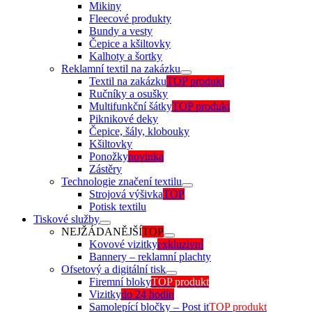
Mikiny
Fleecové produkty
Bundy a vesty
Čepice a kšiltovky
Kalhoty a šortky
Reklamní textil na zakázku
Textil na zakázku
TOP produkt
Ručníky a osušky
Multifunkční šátky
TOP produkt
Piknikové deky
Čepice, šály, klobouky
Kšiltovky
Ponožky
novinka
Zástěry
Technologie značení textilu
Strojová výšivka
TOP
Potisk textilu
Tiskové služby
NEJŽÁDANĚJŠÍ
TOP
Kovové vizitky
exkluzivní
Bannery – reklamní plachty
Ofsetový a digitální tisk
Firemní bloky
TOP produkt
Vizitky
do 24 hodin
Samolepící bločky – Post it
TOP produkt