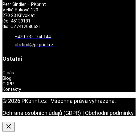
Petr Šindler – PKprint
Velká Buková 120
270 23 Křivoklát
ičo: 45139181
dič: CZ7412080621
+420 732 164 144
obchod@pkprint.cz
Ostatní
O nás
Blog
GDPR
Kontakty
© 2026 PKprint.cz | Všechna práva vyhrazena.
Ochrana osobních údajů (GDPR) | Obchodní podmínky.