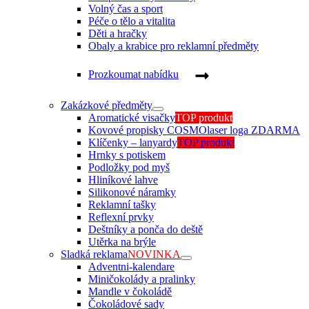
Volný čas a sport
Péče o tělo a vitalita
Děti a hračky
Obaly a krabice pro reklamní předměty
Prozkoumat nabídku
Zakázkové předměty
Aromatické visačky
TOP produkt
Kovové propisky COSMO
laser loga ZDARMA
Klíčenky – lanyardy
TOP produkt
Hrnky s potiskem
Podložky pod myš
Hliníkové lahve
Silikonové náramky
Reklamní tašky
Reflexní prvky
Deštníky a ponča do deště
Utěrka na brýle
Sladká reklama
NOVINKA
Adventni-kalendare
Miničokolády a pralinky
Mandle v čokoládě
Čokoládové sady