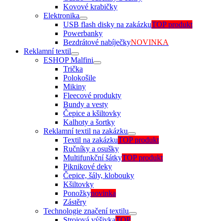
Kovové krabičky
Elektronika
USB flash disky na zakázku
TOP produkt
Powerbanky
Bezdrátové nabíječky
NOVINKA
Reklamní textil
ESHOP Malfini
Trička
Polokošile
Mikiny
Fleecové produkty
Bundy a vesty
Čepice a kšiltovky
Kalhoty a šortky
Reklamní textil na zakázku
Textil na zakázku
TOP produkt
Ručníky a osušky
Multifunkční šátky
TOP produkt
Piknikové deky
Čepice, šály, klobouky
Kšiltovky
Ponožky
novinka
Zástěry
Technologie značení textilu
Strojová výšivka
TOP