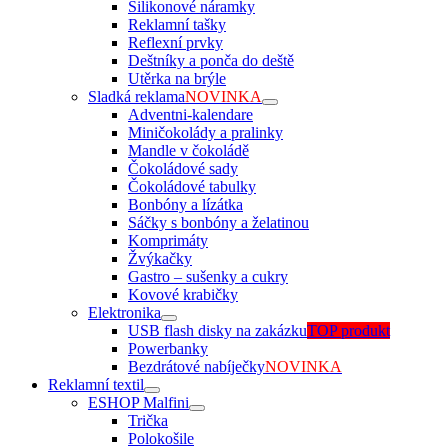
Silikonové náramky
Reklamní tašky
Reflexní prvky
Deštníky a ponča do deště
Utěrka na brýle
Sladká reklama
NOVINKA
Adventni-kalendare
Miničokolády a pralinky
Mandle v čokoládě
Čokoládové sady
Čokoládové tabulky
Bonbóny a lízátka
Sáčky s bonbóny a želatinou
Komprimáty
Žvýkačky
Gastro – sušenky a cukry
Kovové krabičky
Elektronika
USB flash disky na zakázku
TOP produkt
Powerbanky
Bezdrátové nabíječky
NOVINKA
Reklamní textil
ESHOP Malfini
Trička
Polokošile