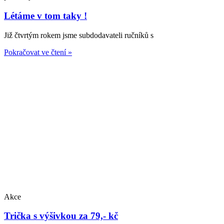
Létáme v tom taky !
Již čtvrtým rokem jsme subdodavateli ručníků s
Pokračovat ve čtení »
Akce
Trička s výšivkou za 79,- kč