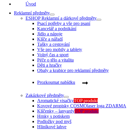
Úvod
Reklamní předměty
ESHOP Reklamní a dárkové předměty
Psací potřeby a vše pro psaní
Kancelář a podnikání
Jídlo a nápoje
Klíče a nářadí
Tašky a cestování
Vše pro mobily a tablety
Volný čas a sport
Péče o tělo a vitalita
Děti a hračky
Obaly a krabice pro reklamní předměty
Prozkoumat nabídku
Zakázkové předměty
Aromatické visačky
TOP produkt
Kovové propisky COSMO
laser loga ZDARMA
Klíčenky – lanyardy
TOP produkt
Hrnky s potiskem
Podložky pod myš
Hliníkové lahve