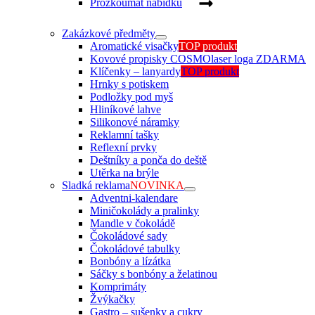
Prozkoumat nabídku
Zakázkové předměty
Aromatické visačky
TOP produkt
Kovové propisky COSMO
laser loga ZDARMA
Klíčenky – lanyardy
TOP produkt
Hrnky s potiskem
Podložky pod myš
Hliníkové lahve
Silikonové náramky
Reklamní tašky
Reflexní prvky
Deštníky a ponča do deště
Utěrka na brýle
Sladká reklama
NOVINKA
Adventni-kalendare
Miničokolády a pralinky
Mandle v čokoládě
Čokoládové sady
Čokoládové tabulky
Bonbóny a lízátka
Sáčky s bonbóny a želatinou
Komprimáty
Žvýkačky
Gastro – sušenky a cukry