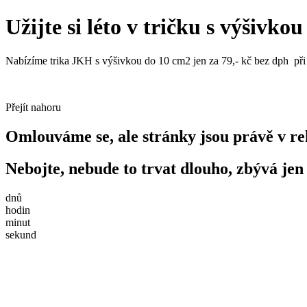
Užijte si léto v tričku s výšivko
Nabízíme trika JKH s výšivkou do 10 cm2 jen za 79,- kč bez dph př
Přejít nahoru
Omlouváme se, ale stránky jsou právě v re
Nebojte, nebude to trvat dlouho, zbývá jen
dnů
hodin
minut
sekund